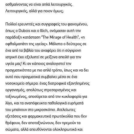
ασθμαίνοντας να είναι απλά λειτουργικός. 
Λειτουργικός, αλλά για ποιον όμως;
Πολλοί ερευνητές και συγγραφείς του φαινομένου, 
όπως ο Dubois και ο Illich, ονόμασαν αυτή την 
παράδοξη κατάσταση “The Mirage of Health”, «η 
οφθαλμαπάτη της υγείας». Μάλιστα ο δεύτερος σε 
ένα από τα βιβλία του αναφέρει ότι η σύγχρονη 
ιατρική έχει εξελιχτεί σε μείζονα απειλή για την 
υγεία μας! Κι αν κάποιος αναλογιστεί την 
πραγματικότητα με πιο απλό τρόπο, ίσως και να δει 
αυτό που πραγματικά συμβαίνει μέσα σε ένα 
νοσοκομείο σήμερα: ένας διατροφικά εξαντλημένος 
οργανισμός, απολύτως στρεσαρισμένος και 
τοξινωμένος, αποσύρεται από την κυκλοφορία για 
λίγο, και τα αναπόφευκτα παθολογικά ευρήματά 
του μπαίνουν στο μικροσκόπιο. Ατελείωτες 
εξετάσεις και φαρμακευτικά πρωτόκολλα που δεν 
θρέφουν, δεν αποτοξινώνουν, δεν ηρεμούν τα 
σώματα, αλλά απευθύνονται ολοκληρωτικά και 