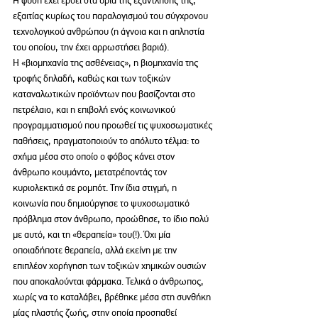
εξαιτίας κυρίως του παραλογισμού του σύγχρονου 
τεχνολογικού ανθρώπου (η άγνοια και η απληστία 
του οποίου, την έχει αρρωστήσει βαριά). 
Η «βιομηχανία της ασθένειας», η βιομηχανία της 
τροφής δηλαδή, καθώς και των τοξικών 
καταναλωτικών προϊόντων που βασίζονται στο 
πετρέλαιο, και η επιβολή ενός κοινωνικού 
προγραμματισμού που προωθεί τις ψυχοσωματικές 
παθήσεις, πραγματοποιούν το απόλυτο τέλμα: το 
σχήμα μέσα στο οποίο ο φόβος κάνει στον 
άνθρωπο κουμάντο, μετατρέποντάς τον 
κυριολεκτικά σε ρομπότ. Την ίδια στιγμή, η 
κοινωνία που δημιούργησε το ψυχοσωματικό 
πρόβλημα στον άνθρωπο, προώθησε, το ίδιο πολύ 
με αυτό, και τη «θεραπεία» του(!). Όχι μία 
οποιαδήποτε θεραπεία, αλλά εκείνη με την 
επιπλέον χορήγηση των τοξικών χημικών ουσιών 
που αποκαλούνται φάρμακα. Τελικά ο άνθρωπος, 
χωρίς να το καταλάβει, βρέθηκε μέσα στη συνθήκη 
μίας πλαστής ζωής, στην οποία προσπαθεί 