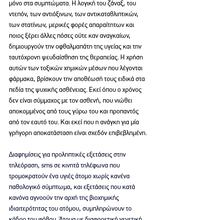
μόνο στα συμπτώματα. Η λογική του ζάναξ, του 
ντεπόν, των αντιόξινων, των αντικαταθλιπτικών, 
των στατίνων, μερικές φορές απαραίτητων και 
ποιος ξέρει άλλες πόσες ούτε καν αναγκαίων, 
δημιουργούν την οφθαλμαπάτη της υγείας και την 
ταυτόχρονη ψευδαίσθηση της θεραπείας. Η χρήση 
αυτών των τοξικών χημικών μέσων που λέγονται 
φάρμακα, βρίσκουν την αποθέωσή τους ειδικά στα 
πεδία της ψυχικής ασθένειας. Εκεί όπου ο χρόνος 
δεν είναι σύμμαχος με τον ασθενή, που νιώθει 
αποκομμένος από τους γύρω του και προπαντός 
από τον εαυτό του. Και εκεί που η ανάγκη για μία 
γρήγορη αποκατάσταση είναι σχεδόν επιβεβλημένη.
Διαφημίσεις για προληπτικές εξετάσεις στην 
τηλεόραση, sms σε κινητά τηλέφωνα που 
τρομοκρατούν ένα υγιές άτομο χωρίς κανένα 
παθολογικό σύμπτωμα, και εξετάσεις που κατά 
κανόνα αγνοούν την αρχή της βιοχημικής 
ιδιαιτερότητας του ατόμου, συμπληρώνουν το 
κάδρο του φόβου. Άτομα με διαφορετική γενετική 