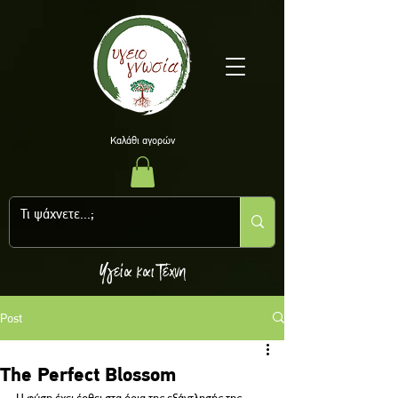
Kαλάθι αγορών
Υγεία και Τέχνη
Post
Τhe Perfect Blossom
Η φύση έχει έρθει στα όρια της εξάντλησής της, 