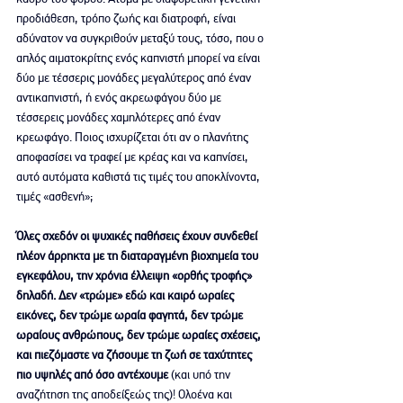
προδιάθεση, τρόπο ζωής και διατροφή, είναι 
αδύνατον να συγκριθούν μεταξύ τους, τόσο, που ο 
απλός αιματοκρίτης ενός καπνιστή μπορεί να είναι 
δύο με τέσσερις μονάδες μεγαλύτερος από έναν 
αντικαπνιστή, ή ενός ακρεωφάγου δύο με 
τέσσερεις μονάδες χαμηλότερες από έναν 
κρεωφάγο. Ποιος ισχυρίζεται ότι αν ο πλανήτης 
αποφασίσει να τραφεί με κρέας και να καπνίσει, 
αυτό αυτόματα καθιστά τις τιμές του αποκλίνοντα, 
τιμές «ασθενή»;
Όλες σχεδόν οι ψυχικές παθήσεις έχουν συνδεθεί 
πλέον άρρηκτα με τη διαταραγμένη βιοχημεία του 
εγκεφάλου, την χρόνια έλλειψη «ορθής τροφής» 
δηλαδή. Δεν «τρώμε» εδώ και καιρό ωραίες 
εικόνες, δεν τρώμε ωραία φαγητά, δεν τρώμε 
ωραίους ανθρώπους, δεν τρώμε ωραίες σχέσεις, 
και πιεζόμαστε να ζήσουμε τη ζωή σε ταχύτητες 
πιο υψηλές από όσο αντέχουμε
 (και υπό την 
αναζήτηση της αποδείξεώς της)! Ολοένα και 