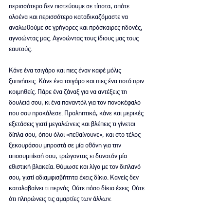
περισσότερο δεν πιστεύουμε σε τίποτα, οπότε 
ολοένα και περισσότερο καταδικαζόμαστε να 
αναλωθούμε σε γρήγορες και πρόσκαιρες ηδονές, 
αγνοώντας μας. Αγνοώντας τους ίδιους μας τους 
εαυτούς.
Κάνε ένα τσιγάρο και πιες έναν καφέ μόλις 
ξυπνήσεις. Κάνε ένα τσιγάρο και πιες ένα ποτό πριν 
κοιμηθείς. Πάρε ένα ζάναξ για να αντέξεις τη 
δουλειά σου, κι ένα παναντόλ για τον πονοκέφαλο 
που σου προκάλεσε. Προληπτικά, κάνε και μερικές 
εξετάσεις γιατί μεγαλώνεις και βλέπεις τι γίνεται 
δίπλα σου, όπου όλοι «πεθαίνουνε», και στο τέλος 
ξεκουράσου μπροστά σε μία οθόνη για την 
αποσυμπίεσή σου, τρώγοντας ει δυνατόν μία 
εθιστική βλακεία. Θύμωσε και λίγο με τον διπλανό 
σου, γιατί αδιαμφισβήτητα έχεις δίκιο. Κανείς δεν 
καταλαβαίνει τι περνάς. Ούτε πόσο δίκιο έχεις. Ούτε 
ότι πληρώνεις τις αμαρτίες των άλλων.