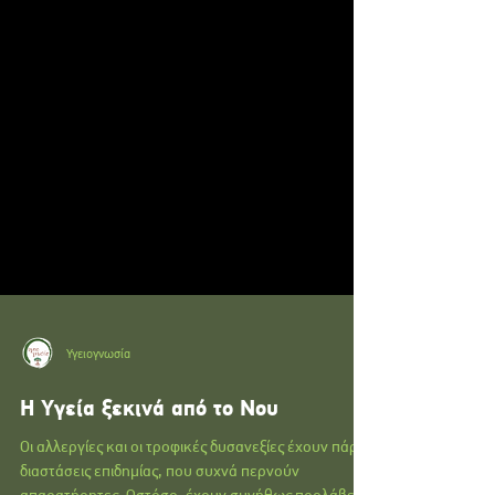
Υγειογνωσία
H Yγεία ξεκινά από το Νου