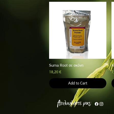
Suma Root σε σκόνη
Quick View
A
Price
P
18,20 €
7
Add to Cart
Ακολουθήστε μας: