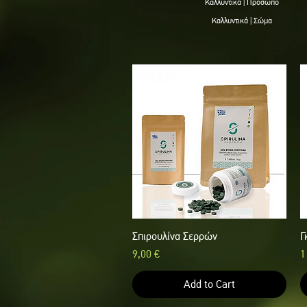
Kαλλυντικά | Πρόσωπο
Kαλλυντικά | Σώμα
Σπιρουλίνα Σερρών
Quick View
Γ
Price
P
9,00 €
1
Add to Cart