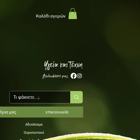
Kαλάθι αγορών
Υγεία και Τέχνη
Ακολουθήστε μας:
ξήρια μας
επικοινωνία
Αδυνάτισμα
Ουροποιητικό