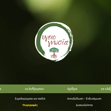
α
οι άνθρωποι
άρθρα
τα ελι
Συμπληρώματα για παιδιά
Αντιοξείδωση - Ενδυνάμωση
Υπερτροφές
Δυσκοιλιότητα