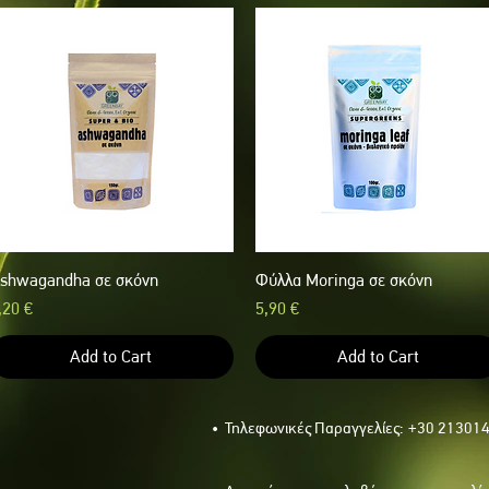
shwagandha σε σκόνη
Quick View
Φύλλα Moringa σε σκόνη
Quick View
rice
Price
,20 €
5,90 €
Add to Cart
Add to Cart
• Τηλεφωνικές Παραγγελίες:
+30 213014