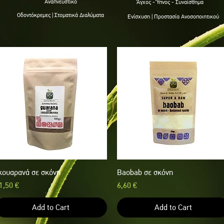
Αναπνευστικό
Άγχος - Ύπνος - Συναίσθημα
Οδοντόκρεμες | Στοματικά Διαλύματα
Ενίσχυση | Προστασία Ανοσοποιητικού
κουαρανά σε σκόνη
Quick View
Baobab σε σκόνη
Quick View
rice
Price
1,50 €
6,60 €
Add to Cart
Add to Cart