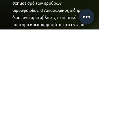
σχηματισμό των ερυθρών
αιμοσφαιρίων. Ο Λιποσωμικός σίδηρος
διαπερνά αμετάβλητος το πεπτικό
σύστημα και απορροφάται στο έντερο
με αποτέλεσμα να μην υπάρχουν
πεπτικές διαταραχές (δυσκοιλιότητα,
φουσκώματα, διάρροια κλπ.)
Οδηγίες Χρήσης: Συνιστώμενη
δοσολογία 1-2 ταμπλέτες ημερησίως
με το κυρίως γεύμα.
Ακολουθήστε μας:
© 2026 by Ygeiognosia | Health food store