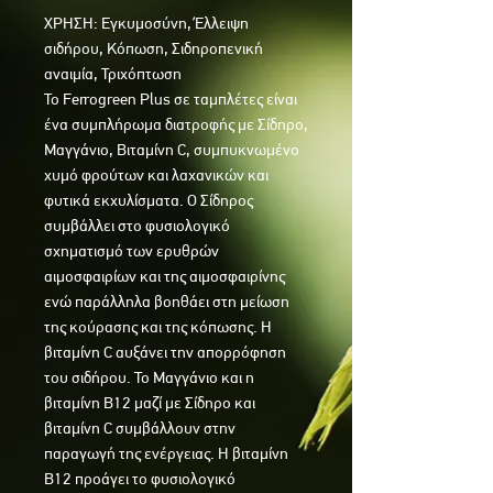
ΧΡΗΣΗ: Εγκυμοσύνη, Έλλειψη
σιδήρου, Κόπωση, Σιδηροπενική
αναιμία, Τριχόπτωση
Το Ferrogreen Plus σε ταμπλέτες είναι
ένα συμπλήρωμα διατροφής με Σίδηρο,
Μαγγάνιο, Βιταμίνη C, συμπυκνωμένο
χυμό φρούτων και λαχανικών και
φυτικά εκχυλίσματα. Ο Σίδηρος
συμβάλλει στο φυσιολογικό
σχηματισμό των ερυθρών
αιμοσφαιρίων και της αιμοσφαιρίνης
ενώ παράλληλα βοηθάει στη μείωση
της κούρασης και της κόπωσης. Η
βιταμίνη C αυξάνει την απορρόφηση
του σιδήρου. Το Μαγγάνιο και η
βιταμίνη Β12 μαζί με Σίδηρο και
βιταμίνη C συμβάλλουν στην
παραγωγή της ενέργειας. Η βιταμίνη
Β12 προάγει το φυσιολογικό