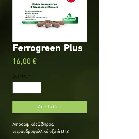
Ferrogreen Plus
Price
16,00 €
Quantity
*
Add to Cart
Λιποσωμικός Σίδηρος,
τετραϋδροφυλλικό οξύ & Β12