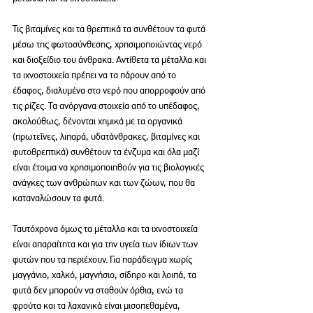
Τις βιταμίνες και τα θρεπτικά τα συνθέτουν τα φυτά 
μέσω της φωτοσύνθεσης, χρησιμοποιώντας νερό 
και διοξείδιο του άνθρακα. Αντίθετα τα μέταλλα και 
τα ιχνοστοιχεία πρέπει να τα πάρουν από το 
έδαφος, διαλυμένα στο νερό που απορροφούν από 
τις ρίζες. Τα ανόργανα στοιχεία από το υπέδαφος, 
ακολούθως, δένονται χημικά με τα οργανικά 
(πρωτεΐνες, λιπαρά, υδατάνθρακες, βιταμίνες και 
φυτοθρεπτικά) συνθέτουν τα ένζυμα και όλα μαζί 
είναι έτοιμα να χρησιμοποιηθούν για τις βιολογικές 
ανάγκες των ανθρώπων και των ζώων, που θα 
καταναλώσουν τα φυτά.
Ταυτόχρονα όμως τα μέταλλα και τα ιχνοστοιχεία 
είναι απαραίτητα και για την υγεία των ίδιων των 
φυτών που τα περιέχουν. Για παράδειγμα χωρίς 
μαγγάνιο, χαλκό, μαγνήσιο, σίδηρο και λοιπά, τα 
φυτά δεν μπορούν να σταθούν όρθια, ενώ τα 
φρούτα και τα λαχανικά είναι μισοπεθαμένα, 