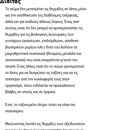
Δίαιτας
Το σώμα δεν μετατρέπει τις θερμίδες σε λίπος μόνο 
για την αποθήκευση της διαθέσιμης ενέργειας, 
αλλά και για πολλούς άλλους λόγους. Ένας από 
αυτούς είναι ότι δεν μπορεί να χρησιμοποιήσει τις 
θερμίδες για τις βιολογικές λειτουργίες των 
κυττάρων (ανανέωση, επιδιόρθωση, σύνθεση 
βιοχημικών μορίων κλπ.) διότι του λείπουν τα 
μικροθρεπτικά συστατικά (βιταμίνες μέταλλα και 
ιχνοστοιχεία) που είναι απαραίτητα γι'αυτό τον 
σκοπό. Ένας άλλος είναι ότι το σώμα χρησιμοποιεί 
το λίπος για να δεσμεύσει τις τοξίνες και να τις 
αποσύρει από την κυκλοφορία τους στον 
οργανισμό, όπου ενδέχεται να προκαλέσουν 
βλάβες σε ιστούς και σε όργανα.
Έτσι, το τοξινωμένο άτομο τείνει να είναι πιο 
παχύσαρκο.
Μειώνοντας λοιπόν τις θερμίδες των οξειδωτικών 
τροφών το άτομο έχει την αυταπάτη ότι μπορεί να 