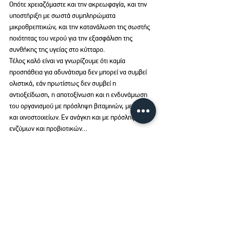
Οπότε χρειαζόμαστε και την ακρεωφαγία, και την 
υποστήριξη με σωστά συμπληρώματα 
μικροθρεπτικών, και την κατανάλωση της σωστής 
ποιότητας του νερού για την εξασφάλιση της 
συνθήκης της υγείας στο κύτταρο.
Τέλος καλό είναι να γνωρίζουμε ότι καμία 
προσπάθεια για αδυνάτισμα δεν μπορεί να συμβεί 
ολιστικά, εάν πρωτίστως δεν συμβεί η 
αντιοξείδωση, η αποτοξίνωση και η ενδυνάμωση 
του οργανισμού με πρόσληψη βιταμινών, μετάλλων 
και ιχνοστοιχείων. Εν ανάγκη και με πρόσληψη 
ενζύμων και προβιοτικών…
Οι άνθρωποι δεν αρρωσταίνουν και δεν πεθαίνουν 
κατά εκατομμύρια από άγνωστα αίτια τα οποία 
υποτίθεται ότι ερευνά και προσπαθεί να κατακτήσει 
η συμβατική ιατρική με τοξικά φάρμακα και 
νυστέρια, αλλά λόγω της συστηματικής και χρόνιας 
μικροθρεπτικής υποθρεψίας. Και όλα αυτά τη 
στιγμή που νομίζουν ότι υπάρχει αφθονία τροφής.