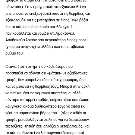
αδυνατίσει. Στην πραγματικότητα εξακολουθεί να 
μην μπορεί να επεξεργαστεί σωστά τις θερμίδες και 
εξακολουθεί να τις μετατρέπει σε λίπος, ενώ βάζει 
και το σώμα σε διαδικασία απειλής (γιατί 
πανικοβάλλεται και νομίζει ότι λιμοκτονεί). 
Αποθηκεύει λοιπόν όσο περισσότερο λίπος μπορεί 
(για ώρα ανάγκης) κι αλλάζει όλο το μεταβολικό 
ρυθμό του!
Φτάνει έτσι η στιγμή που κάθε άτομο που 
προσπαθεί να αδυνατίσει –μάταια- με οξειδωτικές 
τροφές δεν μπορεί να χάσει ούτε γραμμάριο, όσο 
και να μειώνει τις θερμίδες τους. Μπορεί στην αρχή 
να πετύχει ένα φαινομενικό αποτέλεσμα, αλλά 
σύντομα καταρρέει καθώς παίρνει πίσω όσα έχασε 
και γίνεται ακόμα δυσκολότερο έργο να χάσει εκ 
νέου το παραπανίσιο βάρος του... (όλες σχεδόν οι 
τροφές μεταβολίζονται σε λίπος για να δεσμεύσουν 
τις τοξίνες, επειδή έχει αλλάξει ο μεταβολισμός, και 
το σώμα αδυνατεί να λειτουργήσει διαφορετικά).