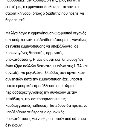
εποχή μας η εμμηνόπαυση θεωρείται σαν μια 
στερητική νόσο, όπως ο διαβήτης που πρέπει να 
θεραπευτεί!
Με λίγα λογια η εμμηνόπαυση ως φυσικό γεγονός 
δεν υπάρχει καν πια! Αντίθετα έχουμε τις γυναίκες 
σε ηλικία εμμηνόπαυσης να υποβάλλονται σε 
καρκινογόνες θεραπείες ορμονικής 
υποκατάστασης. Η μανία αυτή έχει δημιουργήσει 
έναν τζίρο πολλών δισεκατομμυρίων στις ΗΠΑ και 
συνεχίζει να μεγαλώνει. Ο μύθος των αρνητικών 
συνεπειών κατά την εμμηνόπαυση έχει υποστεί 
τέτοια εμπορική εκμετάλλευση που τώρα οι 
περισσότερες γυναίκες την συνδέουν με την 
κατάθλιψη, την οστεοπόρωση και τις 
καρδιαγγειακές παθήσεις. Πιστεύουν ότι πρέπει να 
υποβληθούν σε θεραπεία ορμονικής 
υποκατάστασης για να θεραπευτούν από κάτι που …
δεν έχουν!