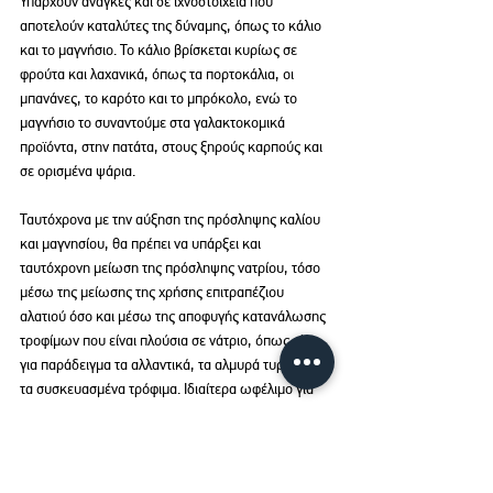
Υπάρχουν ανάγκες και σε ιχνοστοιχεία που 
αποτελούν καταλύτες της δύναμης, όπως το κάλιο 
και το μαγνήσιο. Το κάλιο βρίσκεται κυρίως σε 
φρούτα και λαχανικά, όπως τα πορτοκάλια, οι 
μπανάνες, το καρότο και το μπρόκολο, ενώ το 
μαγνήσιο το συναντούμε στα γαλακτοκομικά 
προϊόντα, στην πατάτα, στους ξηρούς καρπούς και 
σε ορισμένα ψάρια.
Ταυτόχρονα με την αύξηση της πρόσληψης καλίου 
και μαγνησίου, θα πρέπει να υπάρξει και 
ταυτόχρονη μείωση της πρόσληψης νατρίου, τόσο 
μέσω της μείωσης της χρήσης επιτραπέζιου 
αλατιού όσο και μέσω της αποφυγής κατανάλωσης 
τροφίμων που είναι πλούσια σε νάτριο, όπως είναι 
για παράδειγμα τα αλλαντικά, τα αλμυρά τυριά και 
τα συσκευασμένα τρόφιμα. Ιδιαίτερα ωφέλιμο για 
τις γυναίκες σε αυτή τη φάση, είναι η κατανάλωση 
τροφών πλούσιων σε ρεσβερατρόλη (χυμός Νόνι, 
antioxidant, κόκκινα σταφύλια, άγρια μαύρα μούρα 
και σταφίδες Κορίνθου, χυμός ροδιού), μία ουσία η 