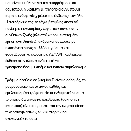
που είναι υπεύθυνη για την απορρόφηση του 
ασβεστίου, η βιταμίνη D, την οποία συνθέτουμε 
κυρίως ενδογενώς, μέσω της έκθεσης στον ήλιο. 
Η ανεπάρκεια της εν λόγω βιταμίνης αποτελεί 
πανδημία παγκοσμίως, λόγω των σύγχρονων 
συνθηκών ζωής (κλειστοί χώροι, εκτεταμένη 
χρήση αντηλιακών), ακόμα και σε χώρες με 
ηλιοφάνεια όπως η Ελλάδα, γι΄αυτό και 
φροντίζουμε να έχουμε μια ΑΣΦΑΛΗ καθημερινή 
έκθεση στον ήλιο, ή ανά εποχή να 
χρησιμοποιήσουμε ακόμα και κάποιο συμπλήρωμα.
Τρόφιμα πλούσια σε βιταμίνη D είναι ο σολομός, το 
μουρουνέλαιο και το αυγό, καθώς και 
εμπλουτισμένα τρόφιμα. Να υπενθυμιστεί σε αυτό 
το σημείο ότι μηχανικά ερεθίσματα (άσκηση με 
αντίσταση) είναι απαραίτητα για την ενεργοποίηση 
των οστεοβλαστών, των κυττάρων που 
αναγεννούν το οστά.