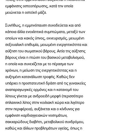
εμφάνισης οστεοπόρωσης, κατά την οποία 
μειώνεται η οστεϊκή μάζα.
Συνήθως, η εμμηνόπαυση συνοδεύεται και από 
κάποια άλλα ενοχλητικά συμπτώματα, μεταξύ των 
οποίων και κακός ύπνος, εκνευρισμός, μειωμένη 
σεξουαλική επιθυμία, μειωμένη ενεργητικότητα και 
αύξηση του σωματικού βάρους. Αιτία της αύξησης 
βάρους είναι η πτώση του βασικού μεταβολισμού, 
η οποία και συνεχίζεται με το πέρασμα των 
χρόνων, η μείωση της ενεργητικότητας και η 
αυξημένη κατανάλωση τροφής. Καθώς δεν 
υπάρχει η προστατευτική δράση από τις γυναικείες 
αναπαραγωγικές ορμόνες και η κατανομή του 
λίπους γίνεται με ανδροειδή μορφή (περισσότερο 
σπλαχνικό λίπος στην κοιλιακή χώρα και λιγότερο 
στην περιφέρεια), αυξάνεται και ο κίνδυνος για 
εμφάνιση καρδιαγγειακών νοσημάτων, 
σακχαρώδους διαβήτη, μεταβολικού συνδρόμου, 
καθώς και άλλων προβλημάτων υγείας, όπως η 