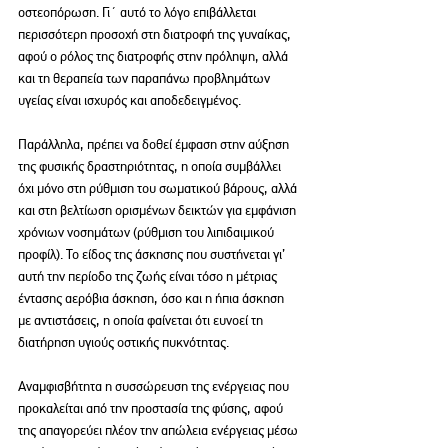
οστεοπόρωση. Γι΄ αυτό το λόγο επιβάλλεται 
περισσότερη προσοχή στη διατροφή της γυναίκας, 
αφού ο ρόλος της διατροφής στην πρόληψη, αλλά 
και τη θεραπεία των παραπάνω προβλημάτων 
υγείας είναι ισχυρός και αποδεδειγμένος.
Παράλληλα, πρέπει να δοθεί έμφαση στην αύξηση 
της φυσικής δραστηριότητας, η οποία συμβάλλει 
όχι μόνο στη ρύθμιση του σωματικού βάρους, αλλά 
και στη βελτίωση ορισμένων δεικτών για εμφάνιση 
χρόνιων νοσημάτων (ρύθμιση του λιπιδαιμικού 
προφίλ). Το είδος της άσκησης που συστήνεται γι’ 
αυτή την περίοδο της ζωής είναι τόσο η μέτριας 
έντασης αερόβια άσκηση, όσο και η ήπια άσκηση 
με αντιστάσεις, η οποία φαίνεται ότι ευνοεί τη 
διατήρηση υγιούς οστικής πυκνότητας.
Αναμφισβήτητα η συσσώρευση της ενέργειας που 
προκαλείται από την προστασία της φύσης, αφού 
της απαγορεύει πλέον την απώλεια ενέργειας μέσω 