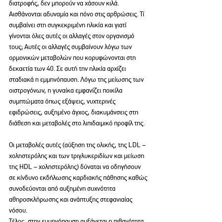
διατροφής, δεν μπορούν να χάσουν κιλά. 
Αισθάνονται αδυναμία και πόνο στις αρθρώσεις. Τί 
συμβαίνει στη συγκεκριμένη ηλικία και γιατί 
γίνονται όλες αυτές οι αλλαγές στον οργανισμό 
τους; Αυτές οι αλλαγές συμβαίνουν λόγω των 
ορμονικών μεταβολών που κορυφώνονται στη 
δεκαετία των 40. Σε αυτή την ηλικία αρχίζει 
σταδιακά η εμμηνόπαυση. Λόγω της μείωσης των 
οιστρογόνων, η γυναίκα εμφανίζει ποικίλα 
συμπτώματα όπως εξάψεις, νυχτερινές 
εφιδρώσεις, αυξημένο άγχος, διακυμάνσεις στη 
διάθεση και μεταβολές στο λιπιδαιμικό προφίλ της.
Οι μεταβολές αυτές (αύξηση της ολικής, της LDL – 
χοληστερόλης και των τριγλυκεριδίων και μείωση 
της HDL – χοληστερόλης) δύναται να οδηγήσουν 
σε κίνδυνο εκδήλωσης καρδιακής πάθησης καθώς 
συνοδεύονται από αυξημένη συχνότητα 
αθηροσκλήρωσης και ανάπτυξης στεφανιαίας 
νόσου.
Τέλος, στην εμμηνόπαυση αυξάνεται η πιθανότητα 