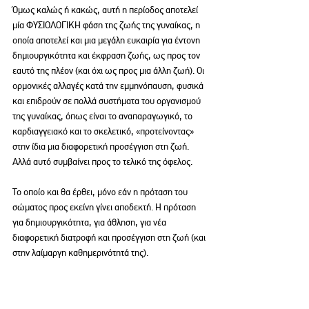
Όμως καλώς ή κακώς, αυτή η περίοδος αποτελεί 
μία ΦΥΣΙΟΛΟΓΙΚΗ φάση της ζωής της γυναίκας, η 
οποία αποτελεί και μια μεγάλη ευκαιρία για έντονη 
δημιουργικότητα και έκφραση ζωής, ως προς τον 
εαυτό της πλέον (και όχι ως προς μια άλλη ζωή). Οι 
ορμονικές αλλαγές κατά την εμμηνόπαυση, φυσικά 
και επιδρούν σε πολλά συστήματα του οργανισμού 
της γυναίκας, όπως είναι το αναπαραγωγικό, το 
καρδιαγγειακό και το σκελετικό, «προτείνοντας» 
στην ίδια μια διαφορετική προσέγγιση στη ζωή. 
Αλλά αυτό συμβαίνει προς το τελικό της όφελος.
Το οποίο και θα έρθει, μόνο εάν η πρόταση του 
σώματος προς εκείνη γίνει αποδεκτή. Η πρόταση 
για δημιουργικότητα, για άθληση, για νέα 
διαφορετική διατροφή και προσέγγιση στη ζωή (και 
στην λαίμαργη καθημερινότητά της).