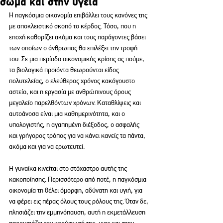
σώμα και στην υγεία
Η παγκόσμια οικονομία επιβάλλει τους κανόνες της 
με αποκλειστικό σκοπό το κέρδος. Τόσο, που η 
εποχή καθορίζει ακόμα και τους παράγοντες βάσει 
των οποίων ο άνθρωπος θα επιλέξει την τροφή 
του. Σε μια περίοδο οικονομικής κρίσης ας πούμε, 
τα βιολογικά προϊόντα θεωρούνται είδος 
πολυτελείας, ο ελεύθερος χρόνος κακόγουστο 
αστείο, και η εργασία με ανθρώπινους όρους 
μεγαλείο παρελθόντων χρόνων. Καταθλίψεις και 
αυτοάνοσα είναι μια καθημερινότητα, και ο 
υπολογιστής, η αγαπημένη διέξοδος, ο ασφαλής 
και γρήγορος τρόπος για να κάνει κανείς τα πάντα, 
ακόμα και για να ερωτευτεί.
Η γυναίκα κινείται στο στόχαστρο αυτής της 
κακοποίησης. Περισσότερο από ποτέ, η παγκόσμια 
οικονομία τη θέλει όμορφη, αδύνατη και υγιή, για 
να φέρει εις πέρας όλους τους ρόλους της. Όταν δε, 
πλησιάζει την εμμηνόπαυση, αυτή η εκμετάλλευση 
παρουσιάζει την κορύφωσή της, μιας και στην 