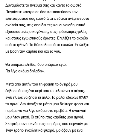
Δυναμώστε το πνεύμα σας και κάντε το σωστό. 
Πηγαίνετε κόντρα σε όσα κατασκεύασαν τον 
ελαττωματικό σας εαυτό. Στα ψεύτικα ανέμπνευστα 
σχολεία σας, στις απαίδευτες και συναισθηματικά 
εξουσιαστικές οικογένειες, στις πρόσκαιρες φιλίες 
και στους εγωιστικούς έρωτες. Επιλέξτε το ακριβό 
από το φθηνό. Το δύσκολο από το εύκολο. Επιλέξτε 
με βάση την καρδιά και όχι το νου.
Θα υπάρχει ελπίδα, όσο υπάρχω εγώ.
Για λίγο ακόμα δηλαδή».
Μετά από αυτήν του τη φράση το όνειρό μου 
έσβησε όπως ένα κερί που το τελειώνει ο αέρας, 
ενώ ήθελε να ζήσει κι άλλο. Το ρολόι έδειχνε 07:07 
το πρωί. Δεν άνοιξα τα μάτια μου δεύτερη φορά και 
παρέμεινα για λίγο ακόμα στο κρεβάτι. Η αναπνοή 
μου ήταν ρηχή. Οι χτύποι της καρδιάς μου αργοί. 
Σκεφτόμουν πυκνά πως οι ημέρες που περνούν με 
έναν τρόπο ενοχλητικά ψυχρό, μοιάζουν με ένα 