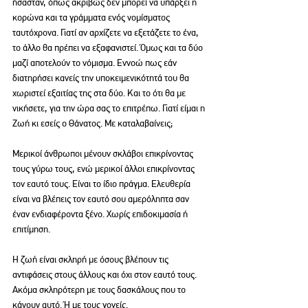
ήσασταν, όπως ακριβώς δεν μπορεί να υπάρξει η 
κορώνα και τα γράμματα ενός νομίσματος 
ταυτόχρονα. Γιατί αν αρχίζετε να εξετάζετε το ένα, 
το άλλο θα πρέπει να εξαφανιστεί. Όμως και τα δύο 
μαζί αποτελούν το νόμισμα. Εννοώ πως εάν 
διατηρήσει κανείς την υποκειμενικότητά του θα 
χωριστεί εξαιτίας της στα δύο. Και το ότι θα με 
νικήσετε, για την ώρα σας το επιτρέπω. Γιατί είμαι η 
Ζωή κι εσείς ο Θάνατος. Με καταλαβαίνεις;
Μερικοί άνθρωποι μένουν σκλάβοι επικρίνοντας 
τους γύρω τους, ενώ μερικοί άλλοι επικρίνοντας 
τον εαυτό τους. Είναι το ίδιο πράγμα. Ελευθερία 
είναι να βλέπεις τον εαυτό σου αμερόληπτα σαν 
έναν ενδιαφέροντα ξένο. Χωρίς επιδοκιμασία ή 
επιτίμηση.
Η ζωή είναι σκληρή με όσους βλέπουν τις 
αντιφάσεις στους άλλους και όχι στον εαυτό τους. 
Ακόμα σκληρότερη με τους δασκάλους που το 
κάνουν αυτό. Ή με τους γονείς.