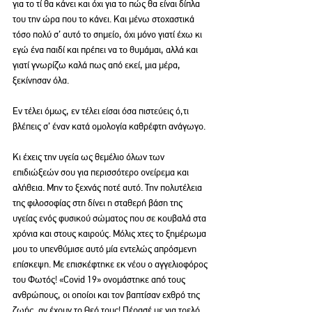
για το τί θα κάνει και όχι για το πώς θα είναι δίπλα 
του την ώρα που το κάνει. Και μένω στοχαστικά 
τόσο πολύ σ’ αυτό το σημείο, όχι μόνο γιατί έχω κι 
εγώ ένα παιδί και πρέπει να το θυμάμαι, αλλά και 
γιατί γνωρίζω καλά πως από εκεί, μια μέρα, 
ξεκίνησαν όλα.
Εν τέλει όμως, εν τέλει είσαι όσα πιστεύεις ό,τι 
βλέπεις σ’ έναν κατά ομολογία καθρέφτη ανάγωγο.
Κι έχεις την υγεία ως θεμέλιο όλων των 
επιδιώξεών σου για περισσότερο ονείρεμα και 
αλήθεια. Μην το ξεχνάς ποτέ αυτό. Την πολυτέλεια 
της φιλοσοφίας στη δίνει η σταθερή βάση της 
υγείας ενός φυσικού σώματος που σε κουβαλά στα 
χρόνια και στους καιρούς. Μόλις χτες το ξημέρωμα 
μου το υπενθύμισε αυτό μία εντελώς απρόσμενη 
επίσκεψη. Με επισκέφτηκε εκ νέου ο αγγελιοφόρος 
του Φωτός! «Covid 19» ονομάστηκε από τους 
ανθρώπους, οι οποίοι και τον βαπτίσαν εχθρό της 
ζωής, αν έχουν το Θεό τους! Πέρασέ με για τρελό, 