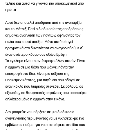
τελικά και αυτοί να γίνονται πιο υποκειμενικοί από 
πρώτα.
Αυτό δεν αποτελεί απόδραση από την ανυπαρξία 
και το Μάτριξ. Γιατί η διαδικασία της αποδράσεως 
σημαίνει ανάπλαση των πάντων, αφήνοντας τον 
παλιό σου εαυτό απέξω. Μόνο αυτό οδηγεί 
πραγματικά στη δυνατότητα να αναγεννηθούμε σ’ 
έναν ανώτερο κόσμο σαν αθώα βρέφη.
Το έγκλημα είναι το αντίστροφο όλων αυτών. Είναι 
η εμμονή σε μια θέση που ψάχνει πάντα την 
επιστροφή στα ίδια. Είναι μια αύξηση της 
υποκειμενικότητας, μια παγίωση που οδηγεί σε 
έναν κύκλο που διαρκώς στενεύει. Σε ρόλους, σε 
εξουσίες, σε θεωρητικές ασφάλειες που προσφέρει 
απλόχερα μόνο η εμμονή στην εικόνα.
Δεν μπορείτε να υπάρξετε σε μια διαδικασία 
αναγέννησης περιμένοντας να με νικήσετε -με ένα 
εμβόλιο ας πούμε- για να επιστρέψετε στα ίδια που 