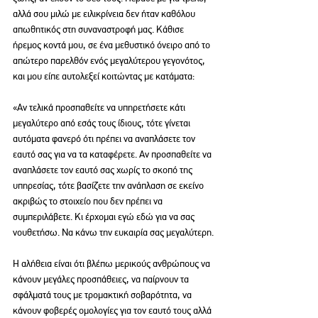
αλλά σου μιλώ με ειλικρίνεια δεν ήταν καθόλου 
απωθητικός στη συναναστροφή μας. Κάθισε 
ήρεμος κοντά μου, σε ένα μεθυστικό όνειρο από το 
απώτερο παρελθόν ενός μεγαλύτερου γεγονότος, 
και μου είπε αυτολεξεί κοιτώντας με κατάματα:
«Αν τελικά προσπαθείτε να υπηρετήσετε κάτι 
μεγαλύτερο από εσάς τους ίδιους, τότε γίνεται 
αυτόματα φανερό ότι πρέπει να αναπλάσετε τον 
εαυτό σας για να τα καταφέρετε. Αν προσπαθείτε να 
αναπλάσετε τον εαυτό σας χωρίς το σκοπό της 
υπηρεσίας, τότε βασίζετε την ανάπλαση σε εκείνο 
ακριβώς το στοιχείο που δεν πρέπει να 
συμπεριλάβετε. Κι έρχομαι εγώ εδώ για να σας 
νουθετήσω. Να κάνω την ευκαιρία σας μεγαλύτερη.
Η αλήθεια είναι ότι βλέπω μερικούς ανθρώπους να 
κάνουν μεγάλες προσπάθειες, να παίρνουν τα 
σφάλματά τους με τρομακτική σοβαρότητα, να 
κάνουν φοβερές ομολογίες για τον εαυτό τους αλλά 