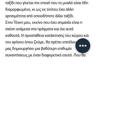
ταξίδι που γίνεται την εποχή που το μυαλό είναι ήδη 
διαμορφωμένο, κι ως εκ τούτου έχει άλλη 
χρησιμότητα από οποιοδήποτε άλλο ταξίδι.
Στην Τέχνη μου, εκείνο που έχει σημασία είναι η 
σχέση ανάμεσα στα πράγματα και όχι αυτά 
καθαυτά. Η προσπάθεια κατάκτησης του χώρου και 
του χρόνου όπου ζούμε, θα πρέπει επιτέλους να 
μας δημιουργήσει μια βαθύτερη επιθυμία 
συναντήσεως με έναν διαφορετικό εαυτό. Που θα 
επιτρέψει τη σύλληψη του μεγαλύτερου γεγονότος 
που μας διέπει.
Σχεδόν μας βαρέθηκα ως μικρούς, θνητούς 
τεμπέληδες μιας ανάγκης για περισσότερα «εγώ». 
Η ζωή μας ήρθε ανάποδα, κι εμείς αγωνιούμε μην 
χαθεί η αγωνία μας για ηδονή.
Κι ο Ρενουάρ είχε δίκιο όταν έλεγε: «Εκείνος που 
αφού κρεμάσει το ζωγραφικό έργο του ανάποδα 
επί τρεις μήνες δεν μπορεί να βρει τι λείπει από 
αυτό, δεν χρειάζεται να ζωγραφίζει άλλο.»