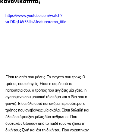
κανονικότητα;
https://www.youtube.com/watch?
v=IDRq1AV33Hs&feature=emb_title
Είσαι το σπίτι που μένεις. Το φαγητό που τρως. Ο 
τρόπος που οδηγείς. Είσαι η οσμή από τα 
παπούτσια σου, ο τρόπος που αγγίζεις μία γάτα, η 
αγαπημένη σου μουσική (ή ακόμα και η ίδια σου η 
φωνή). Είσαι όλα αυτά και ακόμα περισσότερα: ο 
τρόπος που ανεβαίνεις μία σκάλα. Είσαι δηλαδή και 
όλα όσα έφτιαξαν μόλις δύο άνθρωποι. Που 
δυστυχώς θέλησαν από το παιδί τους να ζήσει τη 
δική τους ζωή και όχι τη δική του. Που νοιάστηκαν 