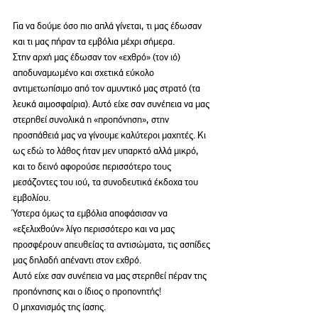
Για να δούμε όσο πιο απλά γίνεται, τι μας έδωσαν 
και τι μας πήραν τα εμβόλια μέχρι σήμερα.
Στην αρχή μας έδωσαν τον «εχθρό» (τον ιό) 
αποδυναμωμένο και σχετικά εύκολο 
αντιμετωπίσιμο από τον αμυντικό μας στρατό (τα 
λευκά αιμοσφαίρια). Αυτό είχε σαν συνέπεια να μας 
στερηθεί συνολικά η «προπόνηση», στην 
προσπάθειά μας να γίνουμε καλύτεροι μαχητές. Κι 
ως εδώ το λάθος ήταν μεν υπαρκτό αλλά μικρό, 
και το δεινό αφορούσε περισσότερο τους 
μεσάζοντες του ιού, τα συνοδευτικά έκδοχα του 
εμβολίου.
Ύστερα όμως τα εμβόλια αποφάσισαν να 
«εξελιχθούν» λίγο περισσότερο και να μας 
προσφέρουν απευθείας τα αντισώματα, τις ασπίδες 
μας δηλαδή απέναντι στον εχθρό. 
Αυτό είχε σαν συνέπεια να μας στερηθεί πέραν της 
προπόνησης και ο ίδιος ο προπονητής! 
Ο μηχανισμός της ίασης. 