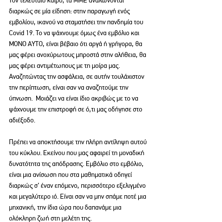
διαρκώς σε μία είδηση: στην παραγωγή ενός 
εμβολίου, ικανού να σταματήσει την πανδημία του 
Covid 19. Το να ψάχνουμε όμως ένα εμβόλιο και 
MONO ΑΥΤΟ, είναι βέβαιο ότι αργά ή γρήγορα, θα 
μας φέρει ανοχύρωτους μπροστά στην αλήθεια, θα 
μας φέρει αντιμέτωπους με τη μοίρα μας. 
Αναζητώντας την ασφάλεια, σε αυτήν τουλάχιστον 
την περίπτωση, είναι σαν να αναζητούμε την 
ύπνωση.  Μοιάζει να είναι ίδιο ακριβώς με το να 
ψάχνουμε την επιστροφή σε ό,τι μας οδήγησε στο 
αδιέξοδο. 
Πρέπει να αποκτήσουμε την πλήρη αντίληψη αυτού 
του κύκλου. Εκείνου που μας αφαιρεί τη μοναδική 
δυνατότητα της απόδρασης. Εμβόλιο στο εμβόλιο, 
είναι μια ανίσωση που στα μαθηματικά οδηγεί 
διαρκώς σ’ έναν επόμενο, περισσότερο εξελιγμένο 
και μεγαλύτερο ιό. Είναι σαν να μην σπάμε ποτέ μια 
μηχανική, την ίδια ώρα που δαπανάμε μια 
ολόκληρη ζωή στη μελέτη της. 