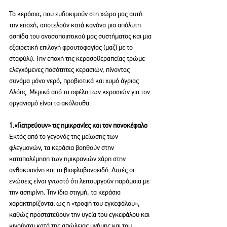
Τα κεράσια, που ευδοκιμούν στη χώρα μας αυτή 
την εποχή, αποτελούν κατά κανόνα μια απόλυτη 
ασπίδα του ανοσοποιητικού μας συστήματος και μια 
εξαιρετική επιλογή φρουτοφαγίας (μαζί με το 
σταφύλι). Την εποχή της κερασοθεραπείας τρώμε 
ελεγχόμενες ποσότητες κερασιών, πίνοντας 
συνάμα μόνο νερό, προβιοτικά και χυμό άγριας 
Αλόης. Μερικά από τα οφέλη των κερασιών για τον 
οργανισμό είναι τα ακόλουθα:
1.«Γιατρεύουν» τις ημικρανίες και τον πονοκέφαλο
Εκτός από το γεγονός της μείωσης των 
φλεγμονών, τα κεράσια βοηθούν στην 
καταπολέμηση των ημικρανιών χάρη στην 
ανθοκυανίνη και τα βιοφλαβονοειδή. Αυτές οι 
ενώσεις είναι γνωστό ότι λειτουργούν παρόμοια με 
την ασπιρίνη. Την ίδια στιγμή, τα κεράσια 
χαρακτηρίζονται ως η «τροφή του εγκεφάλου», 
καθώς προστατεύουν την υγεία του εγκεφάλου και 
κινούνται κατά της απώλειας μνήμης και του 