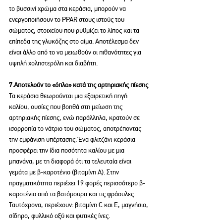
το βυσσινί χρώμα στα κεράσια, μπορούν να 
ενεργοποιήσουν το PPAR στους ιστούς του 
σώματος, στοιχείου που ρυθμίζει το λίπος και τα 
επίπεδα της γλυκόζης στο αίμα. Αποτέλεσμα δεν 
είναι άλλο από το να μειωθούν οι πιθανότητες για 
υψηλή χοληστερόλη και διαβήτη.
7.Αποτελούν το «όπλο» κατά της αρτηριακής πίεσης
Τα κεράσια θεωρούνται μια εξαιρετική πηγή 
καλίου, ουσίες που βοηθά στη μείωση της 
αρτηριακής πίεσης, ενώ παράλληλα, κρατούν σε 
ισορροπία το νάτριο του σώματος, αποτρέποντας 
την εμφάνιση υπέρτασης. Ένα φλιτζάνι κεράσια 
προσφέρει την ίδια ποσότητα καλίου με μια 
μπανάνα, με τη διαφορά ότι τα τελευταία είναι 
γεμάτα με β-καροτένιο (βιταμίνη Α). Στην 
πραγματικότητα περιέχει 19 φορές περισσότερο β-
καροτένιο από τα βατόμουρα και τις φράουλες. 
Ταυτόχρονα, περιέχουν: βιταμίνη C και E, μαγνήσιο, 
σίδηρο, φυλλικό οξύ και φυτικές ίνες.