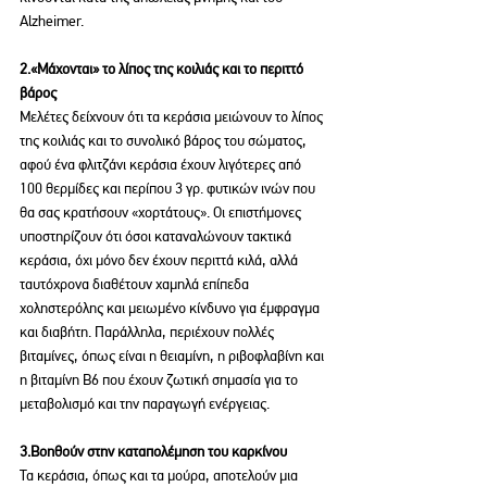
Alzheimer.
2.«Μάχονται» το λίπος της κοιλιάς και το περιττό 
βάρος
Μελέτες δείχνουν ότι τα κεράσια μειώνουν το λίπος 
της κοιλιάς και το συνολικό βάρος του σώματος, 
αφού ένα φλιτζάνι κεράσια έχουν λιγότερες από 
100 θερμίδες και περίπου 3 γρ. φυτικών ινών που 
θα σας κρατήσουν «χορτάτους». Οι επιστήμονες 
υποστηρίζουν ότι όσοι καταναλώνουν τακτικά 
κεράσια, όχι μόνο δεν έχουν περιττά κιλά, αλλά 
ταυτόχρονα διαθέτουν χαμηλά επίπεδα 
χοληστερόλης και μειωμένο κίνδυνο για έμφραγμα 
και διαβήτη. Παράλληλα, περιέχουν πολλές 
βιταμίνες, όπως είναι η θειαμίνη, η ριβοφλαβίνη και 
η βιταμίνη Β6 που έχουν ζωτική σημασία για το 
μεταβολισμό και την παραγωγή ενέργειας.
3.Βοηθούν στην καταπολέμηση του καρκίνου
Τα κεράσια, όπως και τα μούρα, αποτελούν μια 