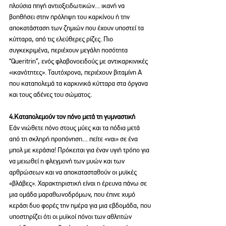
πλούσια πηγή αντιοξειδωτικών… ικανή να 
βοηθήσει στην πρόληψη του καρκίνου ή την 
αποκατάσταση των ζημιών που έχουν υποστεί τα 
κύτταρα, από τις ελεύθερες ρίζες. Πιο 
συγκεκριμένα, περιέχουν μεγάλη ποσότητα 
“Queritrin”, ενός φλαβονοειδούς με αντικαρκινικές 
«ικανότητες». Ταυτόχρονα, περιέχουν βιταμίνη Α 
που καταπολεμά τα καρκινικά κύτταρα στα όργανα 
και τους αδένες του σώματος.
4.Καταπολεμούν τον πόνο μετά τη γυμναστική
Εάν νιώθετε πόνο στους μύες και τα πόδια μετά 
από τη σκληρή προπόνηση… πείτε «ναι» σε ένα 
μπολ με κεράσια! Πρόκειται για έναν υγιή τρόπο για 
να μειωθεί η φλεγμονή των μυών και των 
αρθρώσεων και να αποκατασταθούν οι μυϊκές 
«βλάβες». Χαρακτηριστική είναι η έρευνα πάνω σε 
μια ομάδα μαραθωνοδρόμων, που έπινε χυμό 
κεράσι δυο φορές την ημέρα για μια εβδομάδα, που 
υποστηρίζει ότι οι μυϊκοί πόνοι των αθλητών 