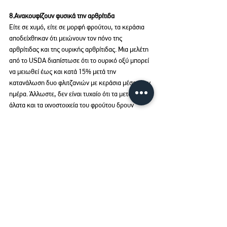
8.Ανακουφίζουν φυσικά την αρθρίτιδα
Είτε σε χυμό, είτε σε μορφή φρούτου, τα κεράσια 
αποδείχθηκαν ότι μειώνουν τον πόνο της 
αρθρίτιδας και της ουρικής αρθρίτιδας. Μια μελέτη 
από το USDA διαπίστωσε ότι το ουρικό οξύ μπορεί 
να μειωθεί έως και κατά 15% μετά την 
κατανάλωση δυο φλιτζανιών με κεράσια μέσα στην 
ημέρα. Άλλωστε, δεν είναι τυχαίο ότι τα μεταλλικά 
άλατα και τα ιχνοστοιχεία του φρούτου δρουν 
ανακουφιστικά απέναντι στους ρευματικούς πόνους.
9.Στοματική Υγιεινή
Τα κεράσια βοηθούν στην πρόληψη της 
δημιουργίας πλάκας των δοντιών, άρα και της 
τερηδόνας. Περιέχουν μελατονίνη, η οποία 
επιβραδύνει τη διαδικασία γήρανσης. βοηθά στη 
διατήρηση ενός υγιούς ύπνου, αλλά και υγιούς 
καρδιαγγειακού συστήματος.