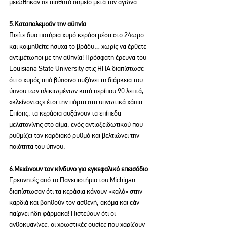
μειώθηκαν σε αισθητό σημείο μετά τον αγώνα.
5.Καταπολεμούν την αϋπνία
Πιείτε δυο ποτήρια χυμό κεράσι μέσα στο 24ωρο 
και κοιμηθείτε ήσυχα το βράδυ… χωρίς να έρθετε 
αντιμέτωποι με την αϋπνία! Πρόσφατη έρευνα του 
Louisiana State University στις ΗΠΑ διαπίστωσε 
ότι ο χυμός από βύσσινο αυξάνει τη διάρκεια του 
ύπνου των ηλικιωμένων κατά περίπου 90 λεπτά, 
«κλείνοντας» έτσι την πόρτα στα υπνωτικά χάπια. 
Επίσης, τα κεράσια αυξάνουν τα επίπεδα 
μελατονίνης στο αίμα, ενός αντιοξειδωτικού που 
ρυθμίζει τον καρδιακό ρυθμό και βελτιώνει την 
ποιότητα του ύπνου.
6.Μειώνουν τον κίνδυνο για εγκεφαλικό επεισόδιο
Ερευνητές από το Πανεπιστήμιο του Michigan 
διαπίστωσαν ότι τα κεράσια κάνουν «καλό» στην 
καρδιά και βοηθούν τον ασθενή, ακόμα και εάν 
παίρνει ήδη φάρμακα! Πιστεύουν ότι οι 
ανθοκυανίνες, οι χρωστικές ουσίες που χαρίζουν 