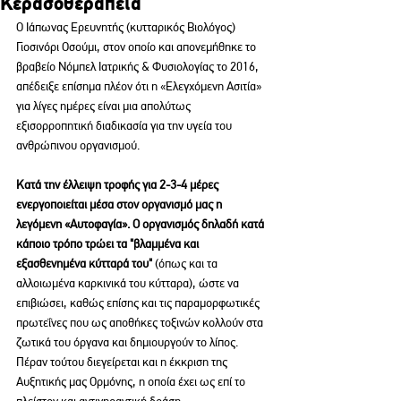
Κερασοθεραπεία
Ο Ιάπωνας Ερευνητής (κυτταρικός Βιολόγος) 
Γιοσινόρι Οσούμι, στον οποίο και απονεμήθηκε το 
βραβείο Νόμπελ Ιατρικής & Φυσιολογίας το 2016, 
απέδειξε επίσημα πλέον ότι η «Ελεγχόμενη Ασιτία» 
για λίγες ημέρες είναι μια απολύτως 
εξισορροπητική διαδικασία για την υγεία του 
ανθρώπινου οργανισμού.
Κατά την έλλειψη τροφής για 2-3-4 μέρες 
ενεργοποιείται μέσα στον οργανισμό μας η 
λεγόμενη «Αυτοφαγία». Ο οργανισμός δηλαδή κατά 
κάποιο τρόπο τρώει τα "βλαμμένα και 
εξασθενημένα κύτταρά του" 
(όπως και τα 
αλλοιωμένα καρκινικά του κύτταρα), ώστε να 
επιβιώσει, καθώς επίσης και τις παραμορφωτικές 
πρωτεΐνες που ως αποθήκες τοξινών κολλούν στα 
ζωτικά του όργανα και δημιουργούν το λίπος. 
Πέραν τούτου διεγείρεται και η έκκριση της 
Αυξητικής μας Ορμόνης, η οποία έχει ως επί το 
πλείστον και αντιγηραντική δράση.