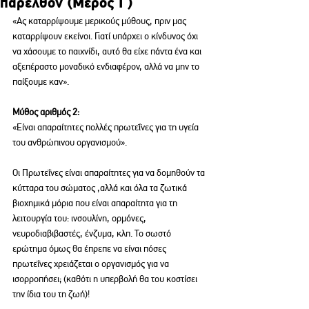
παρελθόν (Mέρος Γ)
«Ας καταρρίψουμε μερικούς μύθους, πριν μας 
καταρρίψουν εκείνοι. Γιατί υπάρχει ο κίνδυνος όχι 
να χάσουμε το παιχνίδι, αυτό θα είχε πάντα ένα και 
αξεπέραστο μοναδικό ενδιαφέρον, αλλά να μην το 
παίξουμε καν».
Μύθος αριθμός 2: 
«Είναι απαραίτητες πολλές πρωτεΐνες για τη υγεία 
του ανθρώπινου οργανισμού».
Οι Πρωτεΐνες είναι απαραίτητες για να δομηθούν τα 
κύτταρα του σώματος ,αλλά και όλα τα ζωτικά 
βιοχημικά μόρια που είναι απαραίτητα για τη 
λειτουργία του: ινσουλίνη, ορμόνες, 
νευροδιαβιβαστές, ένζυμα, κλπ. Το σωστό 
ερώτημα όμως θα έπρεπε να είναι πόσες 
πρωτεΐνες χρειάζεται ο οργανισμός για να 
ισορροπήσει; (καθότι η υπερβολή θα του κοστίσει 
την ίδια του τη ζωή)!