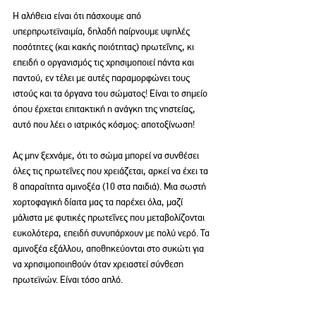
Η αλήθεια είναι ότι πάσχουμε από 
υπερπρωτεϊναιμία, δηλαδή παίρνουμε υψηλές 
ποσότητες (και κακής ποιότητας) πρωτεΐνης, κι 
επειδή ο οργανισμός τις χρησιμοποιεί πάντα και 
παντού, εν τέλει με αυτές παραμορφώνει τους 
ιστούς και τα όργανα του σώματος! Είναι το σημείο 
όπου έρχεται επιτακτική η ανάγκη της νηστείας, 
αυτό που λέει ο ιατρικός κόσμος: αποτοξίνωση!
Ας μην ξεχνάμε, ότι το σώμα μπορεί να συνθέσει 
όλες τις πρωτεΐνες που χρειάζεται, αρκεί να έχει τα 
8 απαραίτητα αμινοξέα (10 στα παιδιά). Μια σωστή 
χορτοφαγική δίαιτα μας τα παρέχει όλα, μαζί 
μάλιστα με φυτικές πρωτεΐνες που μεταβολίζονται 
ευκολότερα, επειδή συνυπάρχουν με πολύ νερό. Τα 
αμινοξέα εξάλλου, αποθηκεύονται στο συκώτι για 
να χρησιμοποιηθούν όταν χρειαστεί σύνθεση 
πρωτεϊνών. Είναι τόσο απλό.