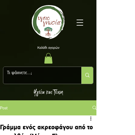
Kαλάθι αγορών
Υγεία και Τέχνη
Post
Γράμμα ενός ακρεoφάγου από το