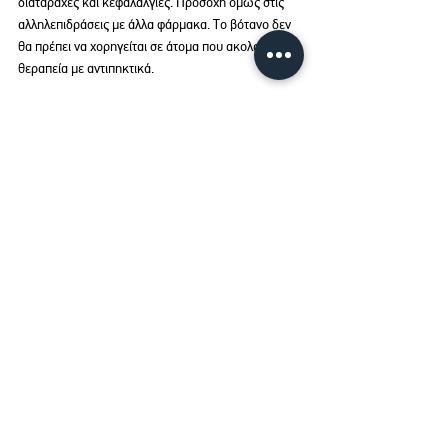
διαταραχές και κεφαλαλγίες. Προσοχή όμως στις 
αλληλεπιδράσεις με άλλα φάρμακα. Τo βότανο δεν 
θα πρέπει να χορηγείται σε άτομα που ακολουθούν 
θεραπεία με αντιπηκτικά.
Όπως γράφει ο καθηγητής Παθολογίας της Ιατρικής 
Σχολής του Παν/μίου Αθηνών κ. Στέφανος 
Καραγιαννόπουλος: «το Γκίνγκο Μπιλόμπα είναι ο 
τελευταίος μεγάλος έρωτας της γηριατρικής. Πολύ 
μεγάλος έρωτας!». Στα φυτώρια θα το βρείτε 
εύκολα. Προτιμήστε των 2 μέτρων, κι ας είναι λίγο 
πιο ακριβά, για σχεδόν άμεση παραγωγή φύλλων… 
Ή, επισκεφτείτε μας!
See All
Recent Posts