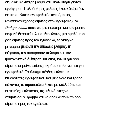
σημαίνει καλύτερη μνήμη και μεγαλύτερη γενική 
εγρήγορση. Πολυάριθμες μελέτες έχουν δείξει ότι, 
σε περιπτώσεις εγκεφαλικής ανεπάρκειας 
(ανεπαρκούς ροής αίματος στον εγκέφαλο), το 
Ginkgo biloba
 αποτελεί μια πολύτιμη και εξαιρετικά 
ασφαλή θεραπεία. Αποκαθιστώντας μια ομαλότερη 
ροή αίματος προς τον εγκέφαλο, το γκίνγκο 
μπιλόμπα 
μειώνει την απώλεια μνήμης, τη 
σύγχυση, τον αποπροσανατολισμό και την 
ψυχοκινητική διέγερση
. Φυσικά, καλύτερη ροή 
αίματος σημαίνει επίσης μικρότερη πιθανότητα για 
εγκεφαλικό. To 
Ginkgo biloba
 μειώνει τις 
πιθανότητες εγκεφαλικού και με άλλον ένα τρόπο, 
κάνοντας τα αιμοπετάλια λιγότερο κολλώδη, και 
συνεπώς μειώνοντας τις πιθανότητες να 
σχηματίσουν θρόμβο και να αποκλείσουν τη ροή 
αίματος προς τον εγκέφαλο.