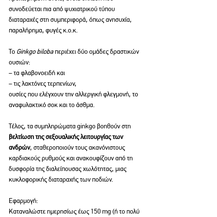
συνοδεύεται πια από ψυχιατρικού τύπου 
διαταραχές στη συμπεριφορά, όπως ανησυχία, 
παραλήρημα, φυγές κ.ο.κ.
Το 
Ginkgo biloba
 περιέχει δύο ομάδες δραστικών 
ουσιών:
– τα φλαβονοειδή και
– τις λακτόνες τερπενίων,
ουσίες που ελέγχουν την αλλεργική φλεγμονή, το 
αναφυλακτικό σοκ και το άσθμα.
Τέλος, τα συμπληρώματα ginkgo βοηθούν στη 
βελτίωση της σεξουαλικής λειτουργίας των 
ανδρών
, σταθεροποιούν τους ακανόνιστους 
καρδιακούς ρυθμούς και ανακουφίζουν από τη 
δυσφορία της διαλείπουσας χωλότητας, μιας 
κυκλοφορικής διαταραχής των ποδιών.
Εφαρμογή:
Καταναλώστε ημερησίως έως 150 mg (ή το πολύ 