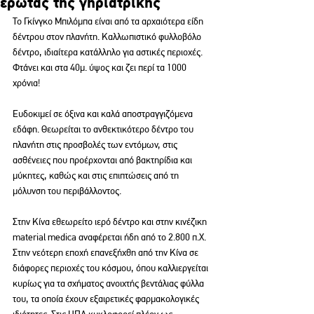
έρωτας της γηριατρικής
Το Γκίνγκο Μπιλόμπα είναι από τα αρχαιότερα είδη 
δέντρου στον πλανήτη. Καλλωπιστικό φυλλοβόλο 
δέντρο, ιδιαίτερα κατάλληλο για αστικές περιοχές. 
Φτάνει και στα 40μ. ύψος και ζει περί τα 1000 
χρόνια!
Ευδοκιμεί σε όξινα και καλά αποστραγγιζόμενα 
εδάφη. Θεωρείται το ανθεκτικότερο δέντρο του 
πλανήτη στις προσβολές των εντόμων, στις 
ασθένειες που προέρχονται από βακτηρίδια και 
μύκητες, καθώς και στις επιπτώσεις από τη 
μόλυνση του περιβάλλοντος.
Στην Κίνα εθεωρείτο ιερό δέντρο και στην κινέζικη 
material medica αναφέρεται ήδη από το 2.800 π.Χ. 
Στην νεότερη εποχή επανεξήχθη από την Κίνα σε 
διάφορες περιοχές του κόσμου, όπου καλλιεργείται 
κυρίως για τα σχήματος ανοιχτής βεντάλιας φύλλα 
του, τα οποία έχουν εξαιρετικές φαρμακολογικές 
ιδιότητες. Στις ΗΠΑ κυκλοφορεί πλέον ως 