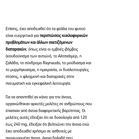
Επίσης, έχει αποδειχθεί ότι τα φύλλα του φυτού 
είναι ευεργετικά για 
περιπτώσεις κυκλοφορικών 
προβλημάτων και άλλων σχετιζόμενων 
διαταραχών
, όπως είναι οι εμβοές-βόμβος 
(κουδούνισμα των αυτιών), το Αλτσχάιμερ, η 
ζαλάδα, το σύνδρομο Raynauds, το μούδιασμα και 
το μυρμήγκιασμα, η ημικρανία, οι δυσλειτουργίες 
στύσης, η φλεγμονή και διαταραχές στην 
πνευματική και εγκεφαλική λειτουργία.
Για να απαντηθεί αν κάνει για την άνοια, 
οργανώθηκαν αρκετές μελέτες σε ανθρώπους που 
έπασχαν από άνοια διαφορετικής βαρύτητας. Οι 
μελέτες αυτές έδειξαν ότι σε δοσολογία από 120 
έως 240 mg, έδειξαν ότι βελτιώνει την άνοια ενώ 
έχει αποδειχθεί χρήσιμο σε ασθενείς με 
προχωρημένη άνοια, άνοια δηλαδή που 