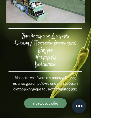
Συμπληρώματα Διατροφής
Ενίσχυση / Προστασία Ανοσοποιητικού
Ελιξίρια
Υπερτροφές
Καλλυντικά
Μπορείτε να κάνετε την παραγγελία σας
σε επιλεγμένα προϊόντα από την ευρύτερη
διατροφική γκάμα του καταστήματος μας
πατώντας εδώ
Ακολουθήστε μας: